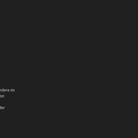
ndere im
ion
der