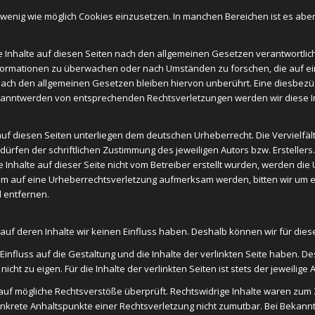
wenig wie möglich Cookies einzusetzen. In manchen Bereichen ist es aber 
e Inhalte auf diesen Seiten nach den allgemeinen Gesetzen verantwortlich.
Informationen zu überwachen oder nach Umständen zu forschen, die auf ein
ch den allgemeinen Gesetzen bleiben hiervon unberührt. Eine diesbezügl
Bekanntwerden von entsprechenden Rechtsverletzungen werden wir diese 
auf diesen Seiten unterliegen dem deutschen Urheberrecht. Die Vervielfält
fen der schriftlichen Zustimmung des jeweiligen Autors bzw. Erstellers.
e Inhalte auf dieser Seite nicht vom Betreiber erstellt wurden, werden di
otzdem auf eine Urheberrechtsverletzung aufmerksam werden, bitten wir u
 entfernen.
, auf deren Inhalte wir keinen Einfluss haben. Deshalb können wir für d
en Einfluss auf die Gestaltung und die Inhalte der verlinkten Seite haben. D
icht zu eigen. Für die Inhalte der verlinkten Seiten ist stets der jeweilige
 auf mögliche Rechtsverstöße überprüft. Rechtswidrige Inhalte waren zum 
e konkrete Anhaltspunkte einer Rechtsverletzung nicht zumutbar. Bei Beka