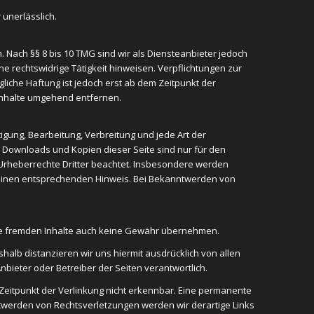
unerlässlich.
 Nach §§ 8 bis 10 TMG sind wir als Diensteanbieter jedoch
e rechtswidrige Tätigkeit hinweisen. Verpflichtungen zur
iche Haftung ist jedoch erst ab dem Zeitpunkt der
Inhalte umgehend entfernen.
igung, Bearbeitung, Verbreitung und jede Art der
 Downloads und Kopien dieser Seite sind nur für den
e Urheberrechte Dritter beachtet. Insbesondere werden
m einen entsprechenden Hinweis. Bei Bekanntwerden von
iese fremden Inhalte auch keine Gewähr übernehmen.
eshalb distanzieren wir uns hiermit ausdrücklich von allen
 Anbieter oder Betreiber der Seiten verantwortlich.
Zeitpunkt der Verlinkung nicht erkennbar. Eine permanente
nntwerden von Rechtsverletzungen werden wir derartige Links